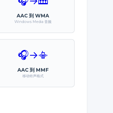
🎧
→
🎹
AAC 到 WMA
Windows Media 音频
🎧
→
📳
AAC 到 MMF
移动铃声格式