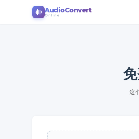
AudioConvert
Online
免
这个