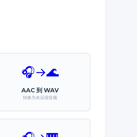
🎧
→
🌊
AAC 到 WAV
转换为未压缩音频