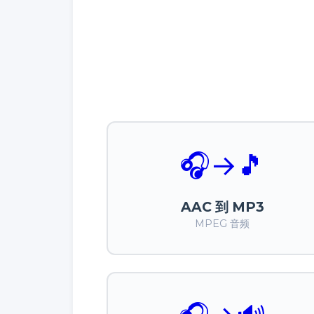
🎧
→
🎵
AAC 到 MP3
MPEG 音频