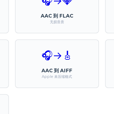
🎧
→
💎
AAC 到 FLAC
无损音质
🎧
→
🎸
AAC 到 AIFF
Apple 未压缩格式