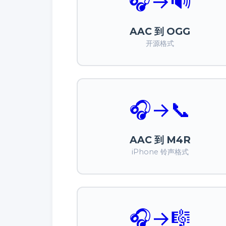
🎧
→
🔊
AAC 到 OGG
开源格式
🎧
→
📞
AAC 到 M4R
iPhone 铃声格式
🎧
→
🎼