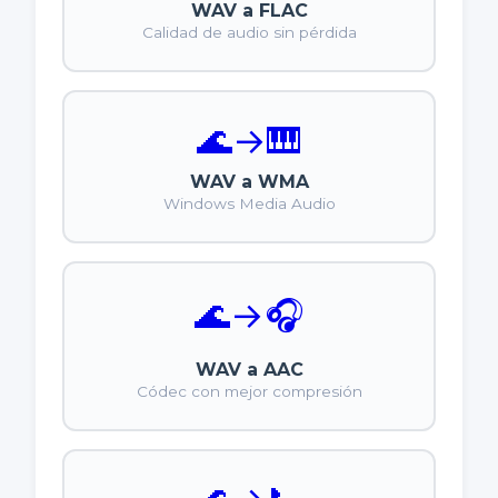
WAV a FLAC
Calidad de audio sin pérdida
🌊
→
🎹
WAV a WMA
Windows Media Audio
🌊
→
🎧
WAV a AAC
Códec con mejor compresión