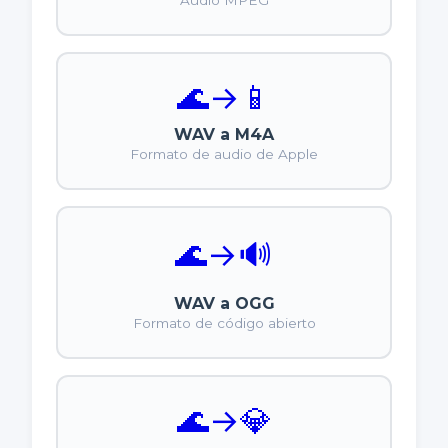
Audio MPEG
🌊
→
📱
WAV a M4A
Formato de audio de Apple
🌊
→
🔊
WAV a OGG
Formato de código abierto
🌊
→
💎