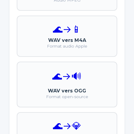
Audio MPEG
🌊
→
📱
WAV vers M4A
Format audio Apple
🌊
→
🔊
WAV vers OGG
Format open-source
🌊
→
💎