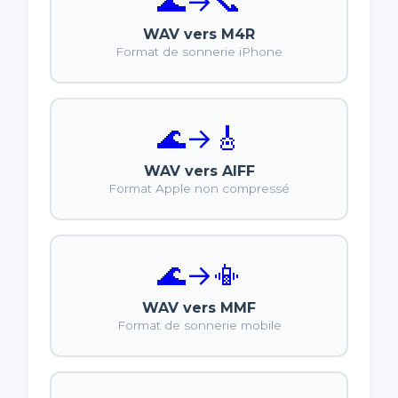
🌊
→
📞
WAV vers M4R
Format de sonnerie iPhone
🌊
→
🎸
WAV vers AIFF
Format Apple non compressé
🌊
→
📳
WAV vers MMF
Format de sonnerie mobile