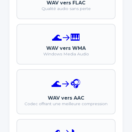
WAV vers FLAC
Qualité audio sans perte
🌊
→
🎹
WAV vers WMA
Windows Media Audio
🌊
→
🎧
WAV vers AAC
Codec offrant une meilleure compression