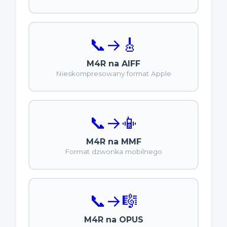
📞
→
🎸
M4R na AIFF
Nieskompresowany format Apple
📞
→
📳
M4R na MMF
Format dzwonka mobilnego
📞
→
🎼
M4R na OPUS