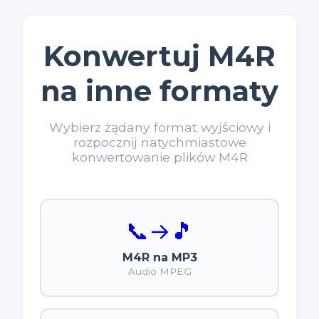
Konwertuj M4R
na inne formaty
Wybierz żądany format wyjściowy i
rozpocznij natychmiastowe
konwertowanie plików M4R
📞
→
🎵
M4R na MP3
Audio MPEG