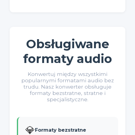
Obsługiwane
formaty audio
Konwertuj między wszystkimi
popularnymi formatami audio bez
trudu. Nasz konwerter obsługuje
formaty bezstratne, stratne i
specjalistyczne.
💎
Formaty bezstratne