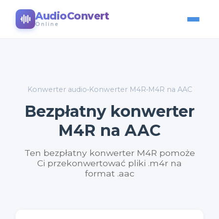
AudioConvert
Online
Konwerter audio
•
Konwerter M4R
•
M4R na AAC
Bezpłatny konwerter
M4R na AAC
Ten bezpłatny konwerter M4R pomoże
Ci przekonwertować pliki .m4r na
format .aac