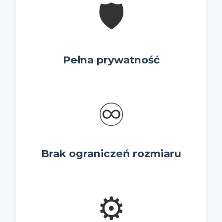
🛡️
Pełna prywatność
♾️
Brak ograniczeń rozmiaru
⚙️