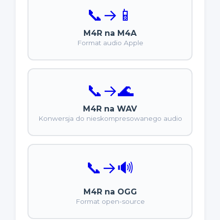
📞
→
📱
M4R na M4A
Format audio Apple
📞
→
🌊
M4R na WAV
Konwersja do nieskompresowanego audio
📞
→
🔊
M4R na OGG
Format open-source