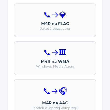
📞
→
💎
M4R na FLAC
Jakość bezstratna
📞
→
🎹
M4R na WMA
Windows Media Audio
📞
→
🎧
M4R na AAC
Kodek o lepszej kompresji