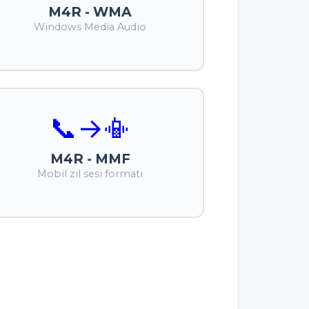
M4R - WMA
Windows Media Audio
📞
→
📳
M4R - MMF
Mobil zil sesi formatı