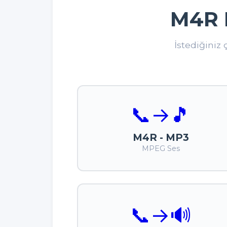
M4R 
İstediğiniz
📞
→
🎵
M4R - MP3
MPEG Ses
📞
→
🔊