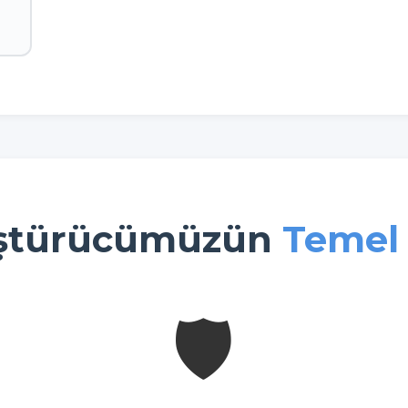
ştürücümüzün
Temel 
🛡️