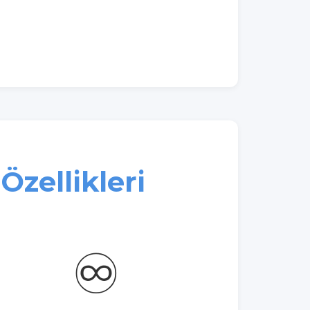
Özellikleri
♾️