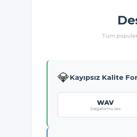
De
Tüm popüler
💎
Kayıpsız Kalite Fo
WAV
Dalgaformu Ses