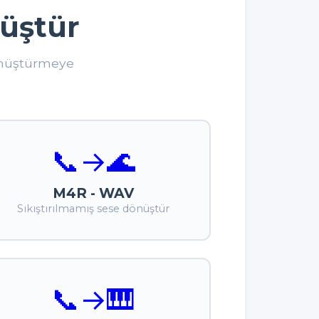
üştür
dönüştürmeye
📞
→
🌊
M4R - WAV
Sıkıştırılmamış sese dönüştür
📞
→
🎹