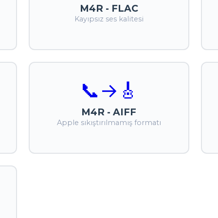
M4R - FLAC
Kayıpsız ses kalitesi
📞
→
🎸
M4R - AIFF
Apple sıkıştırılmamış formatı