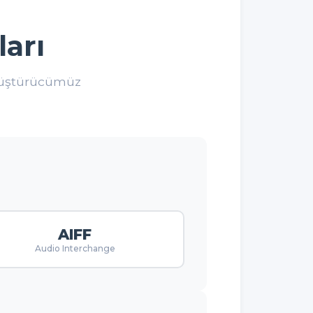
arı
nüştürücümüz
AIFF
Audio Interchange