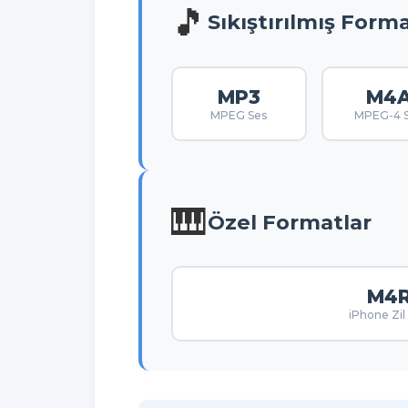
🎵
Sıkıştırılmış Forma
MP3
M4
MPEG Ses
MPEG-4 
🎹
Özel Formatlar
M4
iPhone Zil 