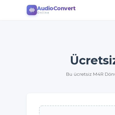
AudioConvert
Online
Ücrets
Bu ücretsiz M4R Dönü