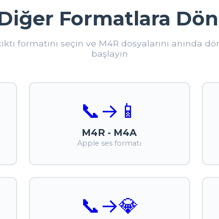
Diğer Formatlara Dön
 çıktı formatını seçin ve M4R dosyalarını anında 
başlayın
📞
→
📱
M4R - M4A
Apple ses formatı
📞
→
💎