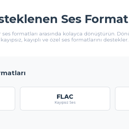
steklenen Ses Formatl
 ses formatları arasında kolayca dönüştürün. Dö
kayıpsız, kayıplı ve özel ses formatlarını destekler.
rmatları
FLAC
Kayıpsız Ses