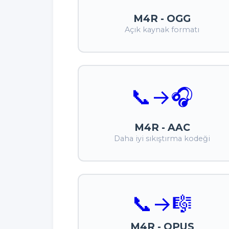
M4R - OGG
Açık kaynak formatı
📞
→
🎧
M4R - AAC
Daha iyi sıkıştırma kodeği
📞
→
🎼
M4R - OPUS