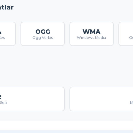
tlar
A
OGG
WMA
Ses
Ogg Vorbis
Windows Media
Ge
R
Sesi
M