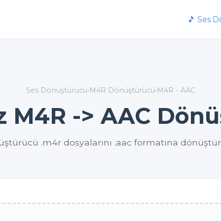
🎵 Ses 
Ses Dönüştürücü
•
M4R Dönüştürücü
•
M4R - AAC
iz M4R -> AAC Dönü
ştürücü .m4r dosyalarını .aac formatına dönüştü