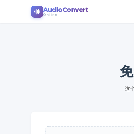
AudioConvert
Online
免
这个