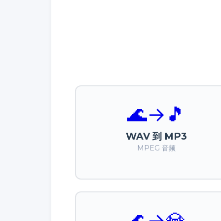
🌊
→
🎵
WAV 到 MP3
MPEG 音频
🌊
→
💎