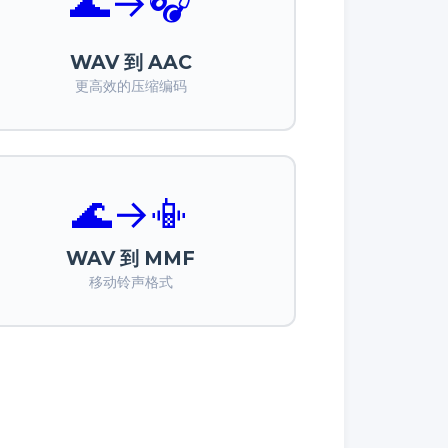
🌊
→
🎧
WAV 到 AAC
更高效的压缩编码
🌊
→
📳
WAV 到 MMF
移动铃声格式