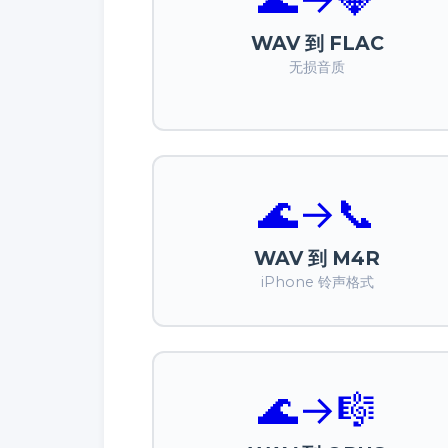
WAV 到 FLAC
无损音质
🌊
→
📞
WAV 到 M4R
iPhone 铃声格式
🌊
→
🎼