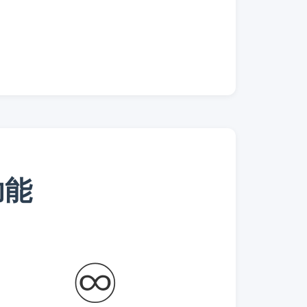
功能
♾️