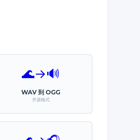
🌊
→
🔊
WAV 到 OGG
开源格式