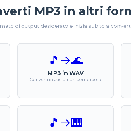
verti MP3 in altri for
ormato di output desiderato e inizia subito a convert
🎵
→
🌊
MP3 in WAV
Converti in audio non compresso
🎵
→
🎹