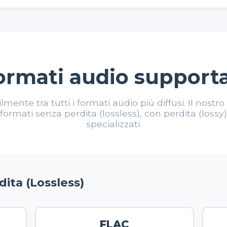
ormati audio supporta
lmente tra tutti i formati audio più diffusi. Il nostr
formati senza perdita (lossless), con perdita (lossy)
specializzati.
ita (Lossless)
FLAC