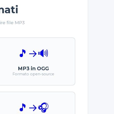
mati
ire file MP3
🎵
→
🔊
MP3 in OGG
Formato open-source
🎵
→
🎧