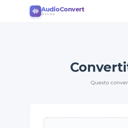
AudioConvert
Online
Converti
Questo converti