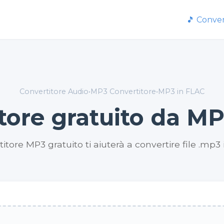
🎵 Conver
Convertitore Audio
•
MP3 Convertitore
•
MP3 in FLAC
tore gratuito da M
tore MP3 gratuito ti aiuterà a convertire file .mp3 