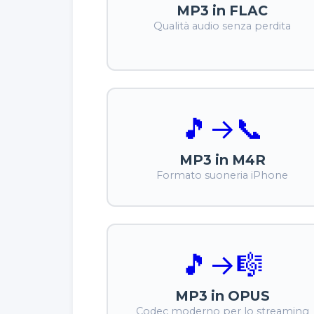
MP3 in FLAC
Qualità audio senza perdita
🎵
→
📞
MP3 in M4R
Formato suoneria iPhone
🎵
→
🎼
MP3 in OPUS
Codec moderno per lo streaming