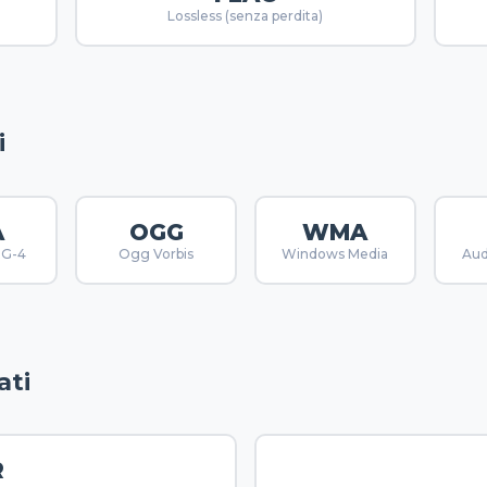
Lossless (senza perdita)
i
A
OGG
WMA
EG-4
Ogg Vorbis
Windows Media
Aud
ati
R