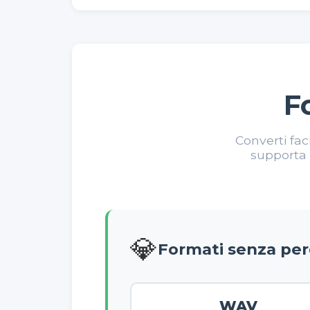
F
Converti faci
supporta 
💎
Formati senza perd
WAV