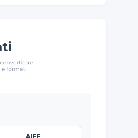
ti
o convertitore
 e formati
AIFF