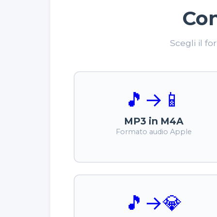
Con
Scegli il f
🎵
→
📱
MP3 in M4A
Formato audio Apple
🎵
→
💎