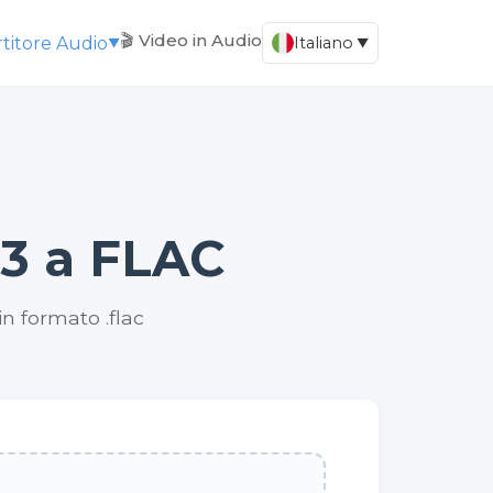
🎬 Video in Audio
titore Audio
Italiano
▼
▼
P3 a FLAC
in formato .flac