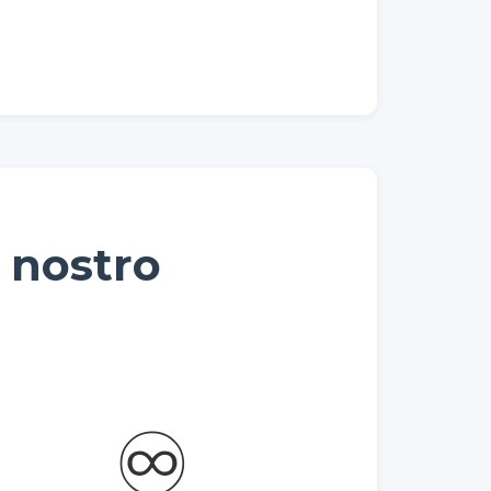
l nostro
♾️