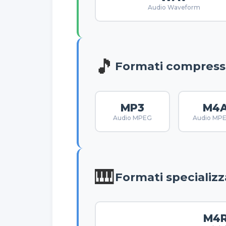
Audio Waveform
🎵
Formati compress
MP3
M4
Audio MPEG
Audio MP
🎹
Formati specializz
M4