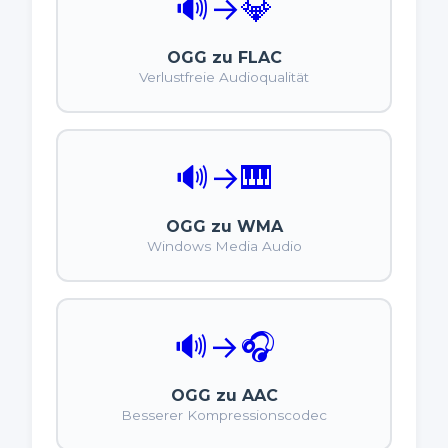
🔊
→
💎
OGG zu FLAC
Verlustfreie Audioqualität
🔊
→
🎹
OGG zu WMA
Windows Media Audio
🔊
→
🎧
OGG zu AAC
Besserer Kompressionscodec