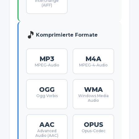
Interchange
(AIFF)
🎵
Komprimierte Formate
MP3
M4A
MPEG-Audio
MPEG-4-Audio
OGG
WMA
Ogg Vorbis
Windows Media
Audio
AAC
OPUS
Advanced
Opus-Codec
Audio (AAC)