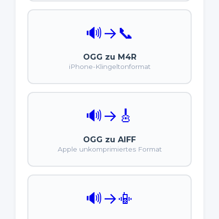
🔊
→
📞
OGG zu M4R
iPhone-Klingeltonformat
🔊
→
🎸
OGG zu AIFF
Apple unkomprimiertes Format
🔊
→
📳