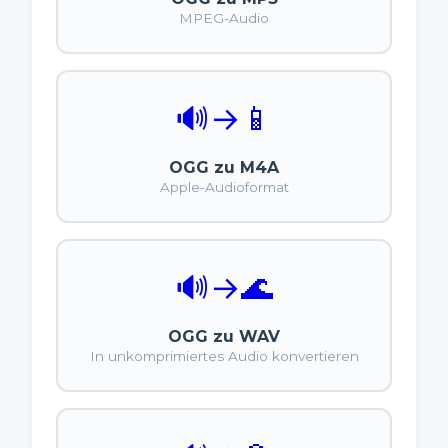
MPEG-Audio
🔊
→
📱
OGG zu M4A
Apple-Audioformat
🔊
→
🌊
OGG zu WAV
In unkomprimiertes Audio konvertieren