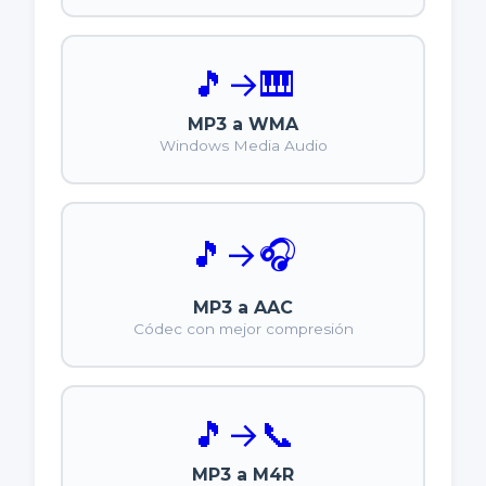
🎵
→
🎹
MP3 a WMA
Windows Media Audio
🎵
→
🎧
MP3 a AAC
Códec con mejor compresión
🎵
→
📞
MP3 a M4R