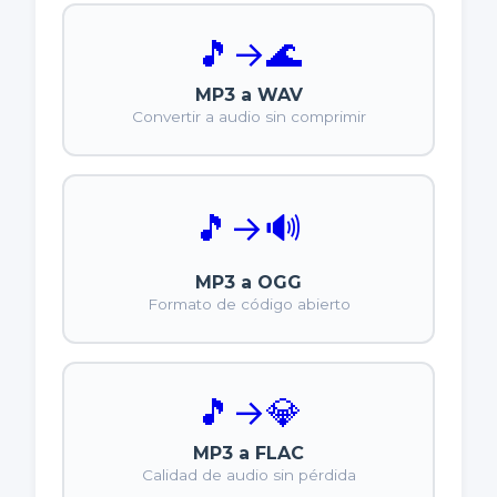
🎵
→
🌊
MP3 a WAV
Convertir a audio sin comprimir
🎵
→
🔊
MP3 a OGG
Formato de código abierto
🎵
→
💎
MP3 a FLAC
Calidad de audio sin pérdida