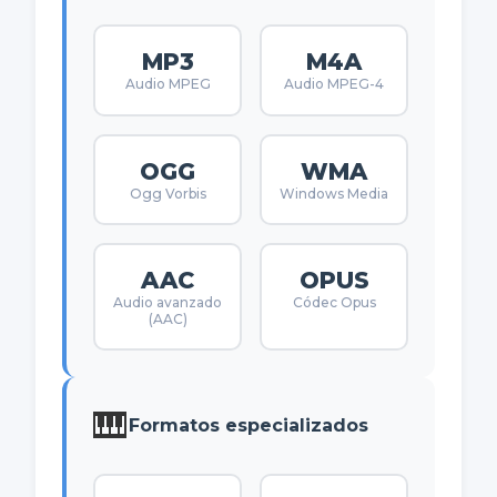
MP3
M4A
Audio MPEG
Audio MPEG-4
OGG
WMA
Ogg Vorbis
Windows Media
AAC
OPUS
Audio avanzado
Códec Opus
(AAC)
🎹
Formatos especializados